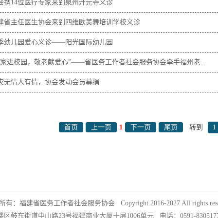
协会携14位医疗专家来到泉州开元寺义诊
福建省主任医生协会来到四维欧美舞培训学校义诊
秋季幼儿园爱心义诊——阳光国际幼儿园
专家进校园，敬老献爱心”——省医务工作者社会服务协会牵手福州老...
水灾无情人有情，协会发动会员募捐
首页
上一页
1
下一页
尾页
转到
所有：福建省医务工作者社会服务协会
Copyright 2016-2027 All rights res
区鼓东街道中山路23号福建商业大厦十层1006单元
电话：0591-830517